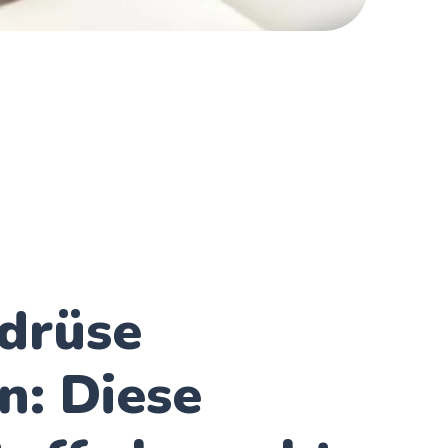
ddrüse
n: Diese