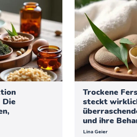
tion
Trockene Fer
 Die
steckt wirklic
en,
überraschend
und ihre Beh
Lina Geier