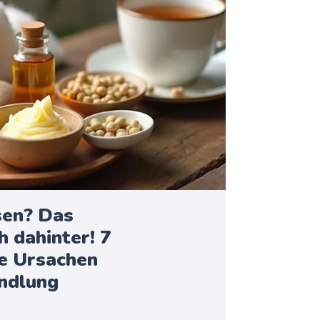
sen? Das
h dahinter! 7
e Ursachen
andlung