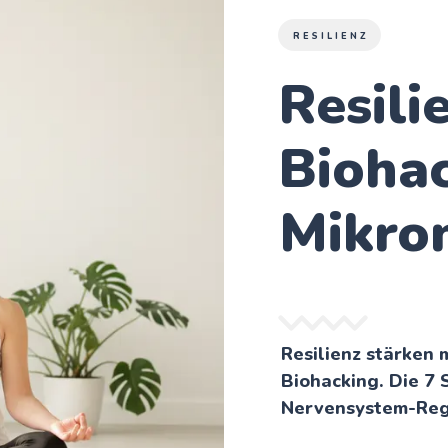
RESILIENZ
Resili
Biohac
Mikro
Resilienz stärken 
Biohacking. Die 7 
Nervensystem-Regu