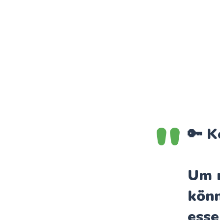
🔑 
Um n
könn
esse