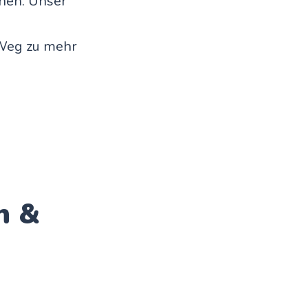
nen. Unser
 Weg zu mehr
n &