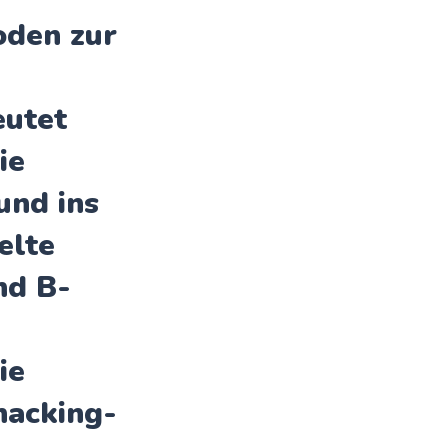
oden zur
eutet
ie
und ins
elte
nd B-
ie
hacking-