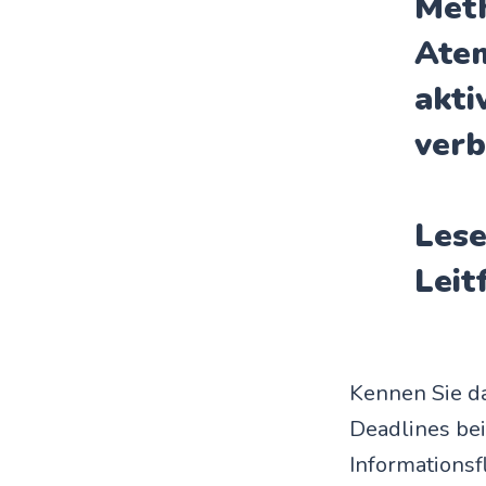
Meth
Ate
akti
verb
Lese
Leit
Kennen Sie d
Deadlines bei
Informationsf