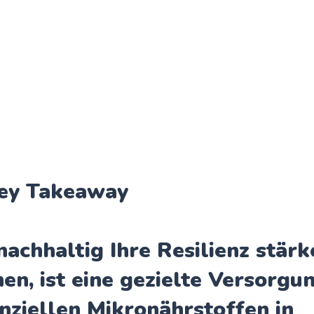
Key Takeaway
achhaltig Ihre
Resilienz stärk
en, ist eine gezielte Versorgu
nziellen Mikronährstoffen in