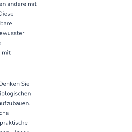
en andere mit
Diese
nbare
ewusster,
e
 mit
„Denken Sie
siologischen
aufzubauen.
sche
praktische