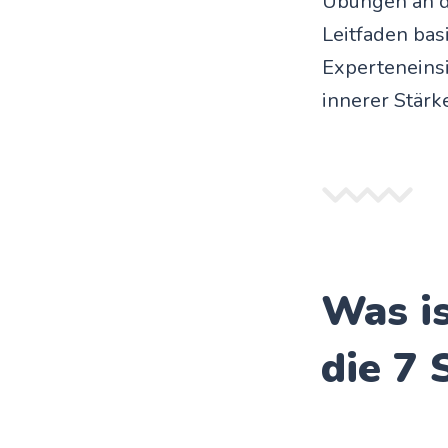
Übungen an d
Leitfaden bas
Experteneins
innerer Stärke
Was is
die 7 