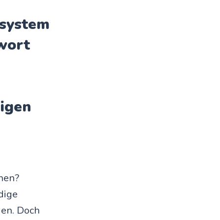
nsystem
twort
digen
ehen?
dige
gen. Doch