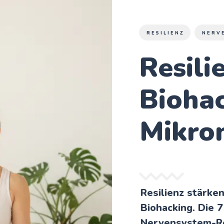
RESILIENZ
NERV
Resili
Biohac
Mikro
Resilienz stärke
Biohacking. Die 
Nervensystem-Reg