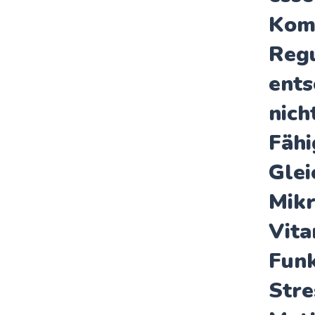
Komb
Regu
ents
nich
Fähi
Glei
Mikr
Vita
Funk
Stre