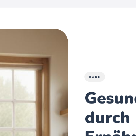
DARM
Gesun
durch 