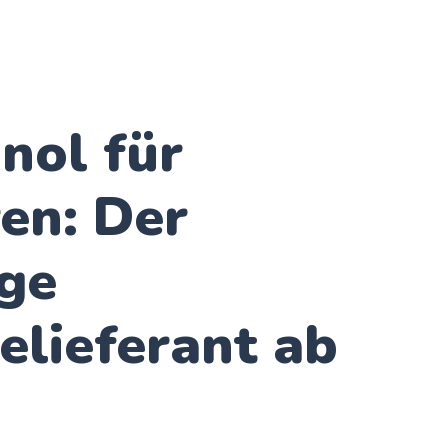
nol für
en: Der
ige
elieferant ab