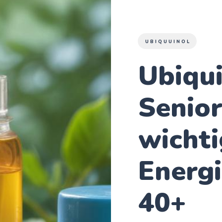
UBIQUUINOL
Ubiqui
Senior
wicht
Energi
40+