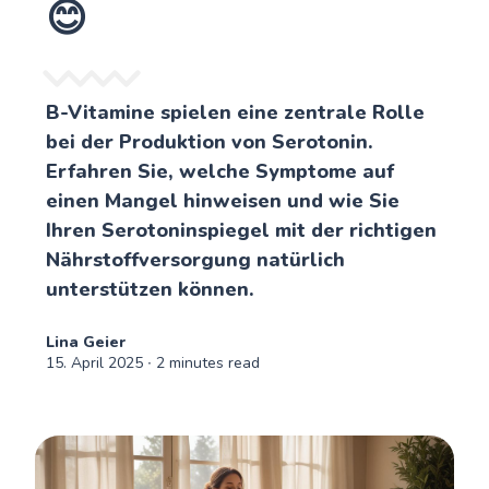
😊
B-Vitamine spielen eine zentrale Rolle
bei der Produktion von Serotonin.
Erfahren Sie, welche Symptome auf
einen Mangel hinweisen und wie Sie
Ihren Serotoninspiegel mit der richtigen
Nährstoffversorgung natürlich
unterstützen können.
Lina Geier
15. April 2025
∙ 2 minutes read