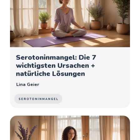
Serotoninmangel: Die 7
wichtigsten Ursachen +
natürliche Lösungen
Lina Geier
SEROTONINMANGEL