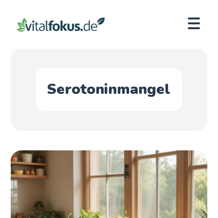
Serotoninmangel