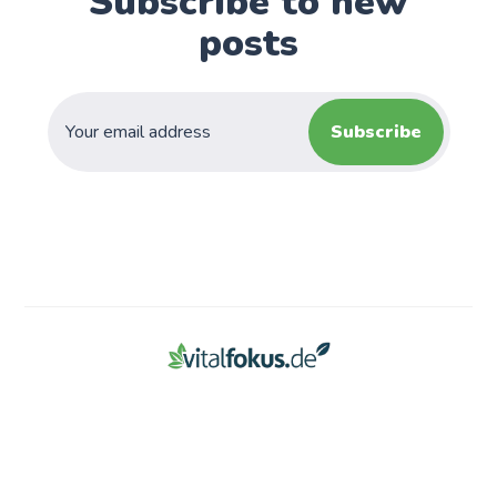
Subscribe to new
posts
Subscribe
Mehr Fokus. Mehr Energie. Mehr du.