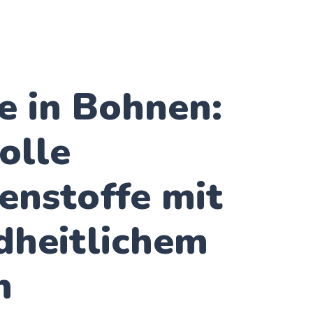
e in Bohnen:
olle
enstoffe mit
dheitlichem
n