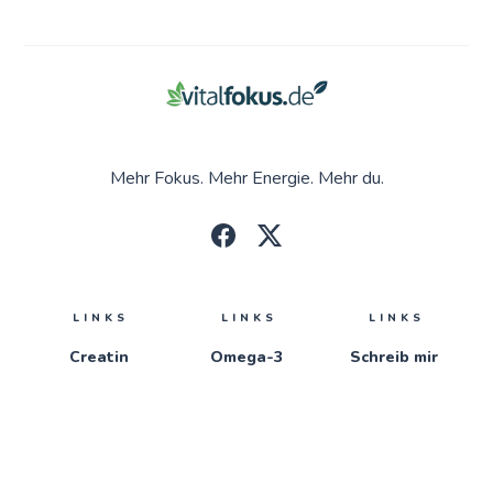
Mehr Fokus. Mehr Energie. Mehr du.
LINKS
LINKS
LINKS
Creatin
Omega-3
Schreib mir
Eisen
Vitamin-D
Impressum
Proteinpulver
Vitamin-C
Datenschutz
Magnesium
Zink
Wie wir uns