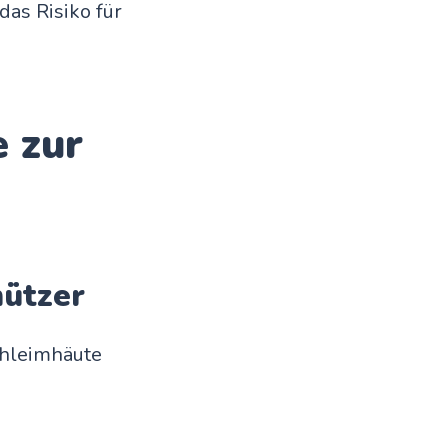
das Risiko für
e zur
hützer
Schleimhäute