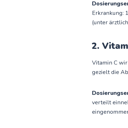
Dosierungse
Erkrankung: 1
(unter ärztlic
2. Vita
Vitamin C wir
gezielt die A
Dosierungse
verteilt einn
eingenomme