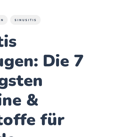
EN
SINUSITIS
tis
gen: Die 7
gsten
ine &
offe für