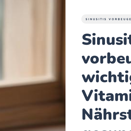
SINUSITIS VORBEUG
Sinusi
vorbeu
wichti
Vitam
Nährst