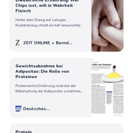
Eiweißreiche Ernährung: Wer
Chips isst, will in Wahrheit
Fleisch
Hinter dem Drang auf salziges
Knabberzeug steckt ein tief verwurzelter
Hunger auf Fleisch. Vor allem die
falschen Proteine machen dick, sagen
zwei Ernährungsforscher.
ZEIT ONLINE
Bernd
Eberhart
Gewichtsabnahme bei
Adipositas: Die Rolle von
Proteinen
Proteinreiche Ernährung rückt bei der
Bekämpfung der Adipositas zunehmend
in den Blick. Die DGE sieht jedoch keine
ausreichende Evidenz für neue
Proteinziele, was sie in einer Publikation
Deutsches
bekräftigt. High-Protein-Produkte sind
Ärzteblatt
Deutscher
inzwischen mehr als nur…
Ärzteverlag GmbH, Redaktion
Deutsches Ärzteblatt
Protein