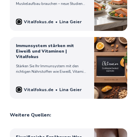
Muskelaufbau brauchen – neue Studien
zeigen überraschende Zusammenhänge
bei der Muskelproteinsynthese.
Vitalfokus.de
Lina Geier
Immunsystem stärken mit
Eiweiß und Vitaminen |
Vitalfokus
Stärken Sie Ihr Immunsystem mit den
richtigen Nährstoffen wie Eiweiß, Vitamin
C, D, Zink und mehr. Tipps für optimale
Blutwerte und Immunabwehr.
Vitalfokus.de
Lina Geier
Weitere Quellen: