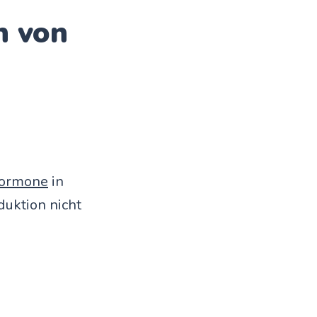
n von
ormone
in
uktion nicht