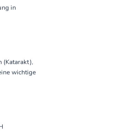
ung in
 (Katarakt),
eine wichtige
TH