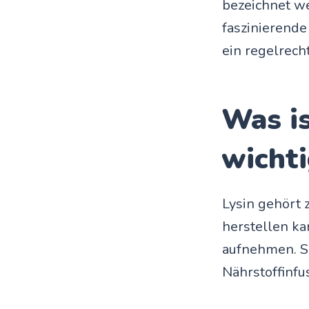
bezeichnet we
faszinierende
ein regelrech
Was is
wicht
Lysin gehört 
herstellen ka
aufnehmen. So
Nährstoffinfu