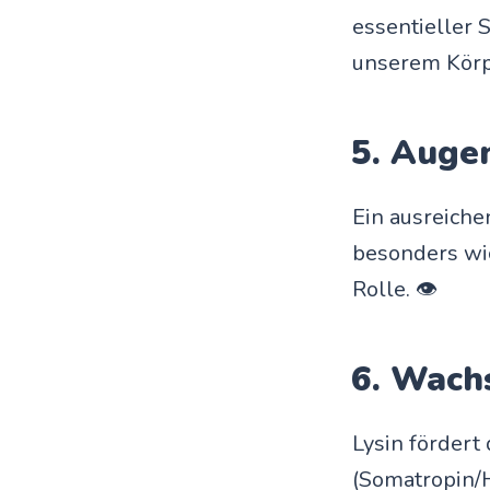
essentieller 
unserem Körp
5. Auge
Ein ausreiche
besonders wic
Rolle. 👁️
6. Wach
Lysin förder
(Somatropin/H