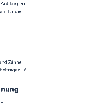
 Antikörpern.
in für die
 und
Zähne
.
beitragen! 🦴
nnung
in