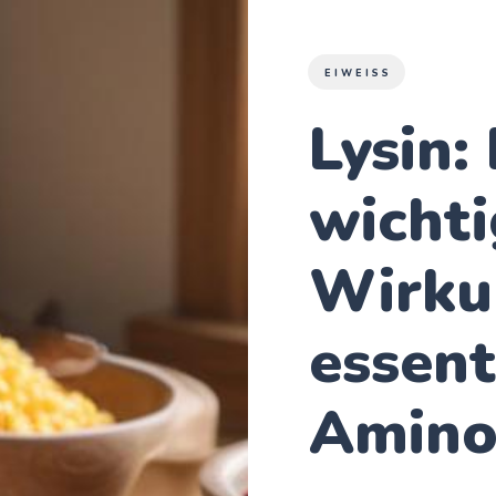
EIWEISS
Lysin:
wichti
Wirku
essent
Amino