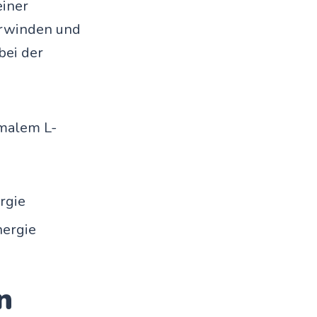
einer
erwinden und
bei der
rmalem L-
rgie
nergie
n