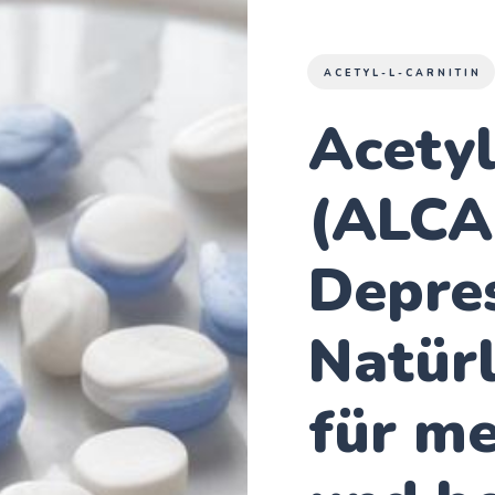
ACETYL-L-CARNITIN
Acetyl
(ALCA
Depre
Natürl
für me