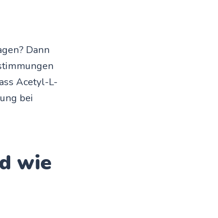
lagen? Dann
erstimmungen
ass Acetyl-L-
zung bei
nd wie