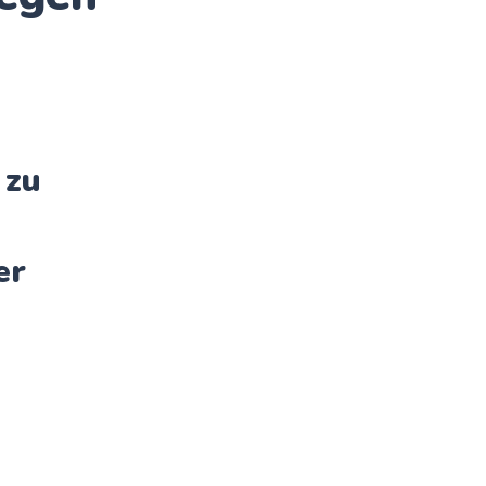
 zu
er