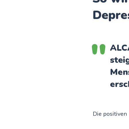
Depre
ALCA
stei
Mens
ersc
Die positiven