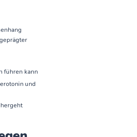
menhang
sgeprägter
n führen kann
erotonin und
nhergeht
gegen