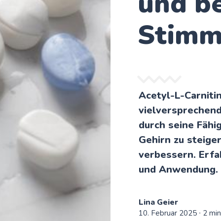
und b
Stim
Acetyl-L-Carniti
vielversprechen
durch seine Fähig
Gehirn zu steige
verbessern. Erfa
und Anwendung.
Lina Geier
10. Februar 2025
∙ 2 mi