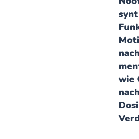
Noo
synt
Funk
Moti
nach
ment
wie
nach
Dosi
Ver