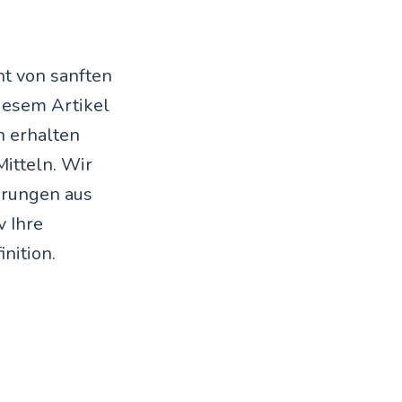
ht von sanften
diesem Artikel
n erhalten
Mitteln. Wir
hrungen aus
v Ihre
nition.