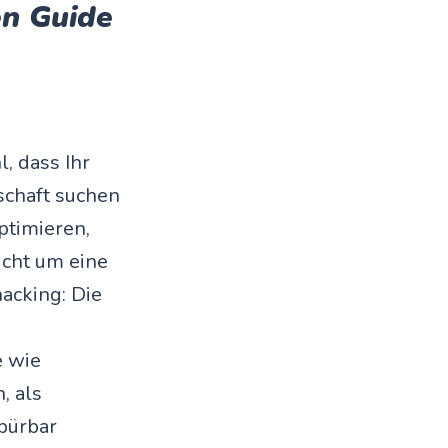
en Guide
, dass Ihr
schaft suchen
ptimieren,
icht um eine
acking: Die
e wie
, als
spürbar