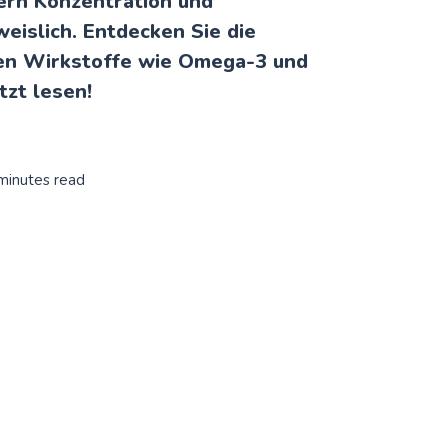
ern Konzentration und
eislich. Entdecken Sie die
hen Wirkstoffe wie Omega-3 und
zt lesen!
minutes read