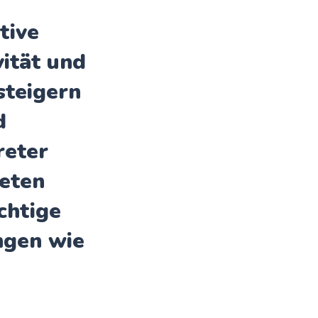
tive
vität und
steigern
d
reter
eten
chtige
ngen wie