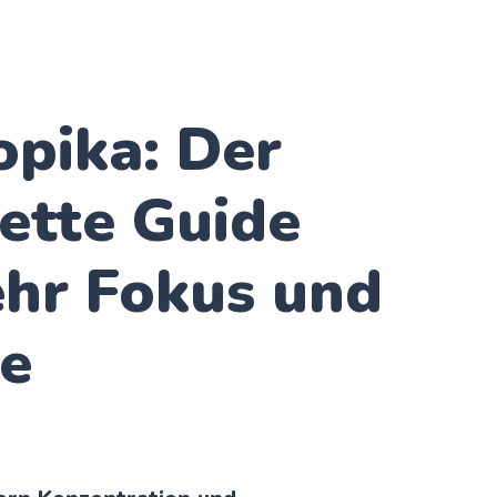
opika: Der
ette Guide
ehr Fokus und
ie