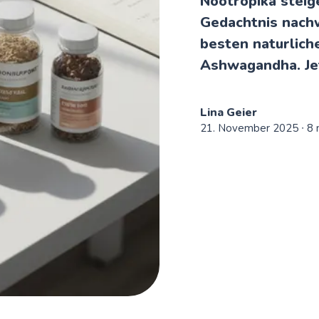
Nootropika steig
Gedachtnis nachw
besten naturlic
Ashwagandha. Jet
Lina Geier
21. November 2025
∙ 8 