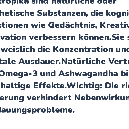
tropika
sind natürliche oder
hetische Substanzen, die kogni
tionen wie Gedächtnis, Kreati
vation verbessern können.Sie 
weislich die Konzentration un
ale Ausdauer.Natürliche Vert
 Omega-3 und Ashwagandha bi
haltige Effekte.
Wichtig:
Die ri
erung verhindert Nebenwirku
dauungsprobleme.