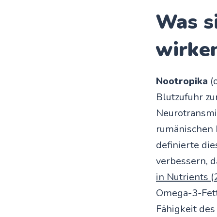
Was s
wirken
Nootropika
(o
Blutzufuhr zu
Neurotransmit
rumänischen 
definierte di
verbessern, d
in Nutrients 
Omega-3-Fetts
Fähigkeit des