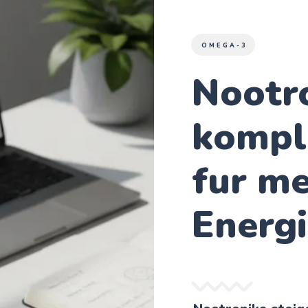
OMEGA-3
Nootr
kompl
fur m
Energ