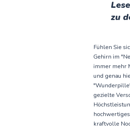
Lese
zu d
Fühlen Sie si
Gehirn im "Ne
immer mehr M
und genau h
"Wunderpille
gezielte Vers
Höchstleistu
hochwertiges 
kraftvolle No