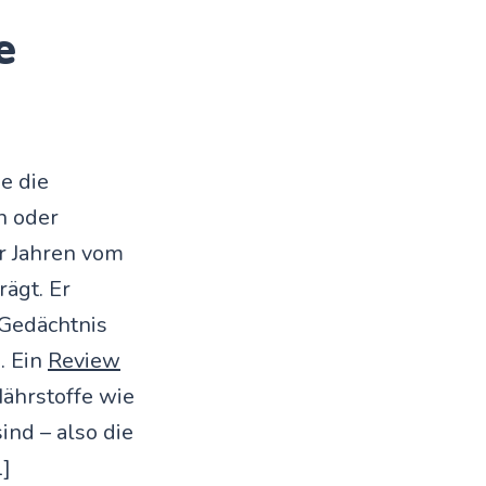
e
e die
n oder
r Jahren vom
ägt. Er
 Gedächtnis
. Ein
Review
Nährstoffe wie
ind – also die
1]