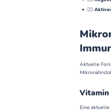
🧘‍♀️
Aktive
Mikron
Immu
Aktuelle For
Mikronährsto
Vitamin
Eine aktuelle