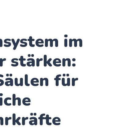
system im
 stärken:
Säulen für
iche
rkräfte