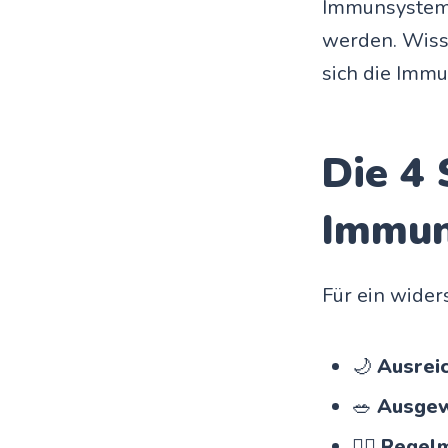
Immunsystem. 
werden. Wisse
sich die Immu
Die 4 
Immun
Für ein wider
🌙
Ausrei
🥗
Ausgew
🏃‍♀️
Regel