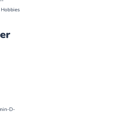
 Hobbies
er
amin-D-