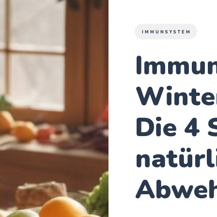
IMMUNSYSTEM
Immun
Winter
Die 4 
natürl
Abweh