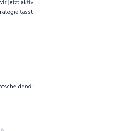
r jetzt aktiv
rategie lässt

ntscheidend:
ch