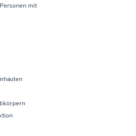
 Personen mit
imhäuten
tikörpern
ktion