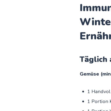
Immun
Winte
Ernäh
Täglich
Gemüse (mind
1 Handvoll
1 Portion 