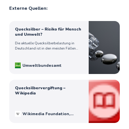
Externe Quellen:
Quecksilber – Risiko für Mensch
und Umwelt?
Die aktuelle Quecksilberbelastung in
Deutschland ist in den meisten Fällen
nicht gefährlich für den Menschen. Fragen
und Antworten rund um die Chemikalie.
Umweltbundesamt
Quecksilbervergiftung –
Wikipedia
Wikimedia Foundation,
Inc.
Autoren der Wikimedia-
Projekte